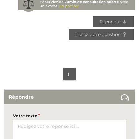
Bénéficiez de
20min de consultation offerte
avec
un avocat.
En profiter
Répondre
Posez votre question
1
Répondre
Votre texte