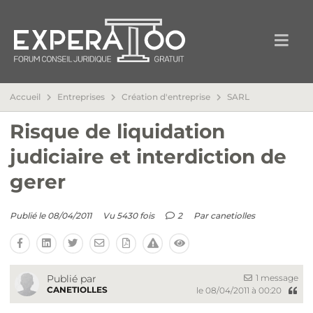
Accueil
Entreprises
Création d'entreprise
SARL
Risque de liquidation
judiciaire et interdiction de
gerer
Publié le 08/04/2011
Vu 5430 fois
2
Par
canetiolles
1 message
Publié par
CANETIOLLES
le 08/04/2011 à 00:20