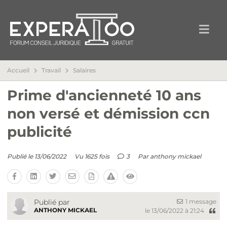
Accueil
Travail
Salaires
Prime d'ancienneté 10 ans
non versé et démission ccn
publicité
Publié le 13/06/2022
Vu 1625 fois
3
Par
anthony mickael
1 message
Publié par
ANTHONY MICKAEL
le 13/06/2022 à 21:24