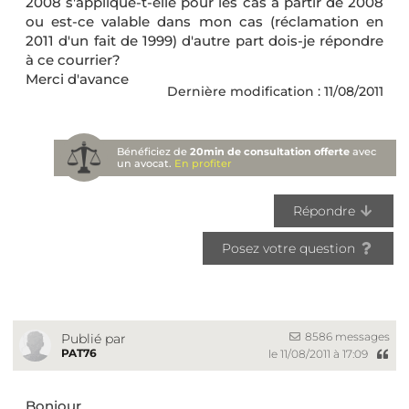
2008 s'applique-t-elle pour les cas à partir de 2008
ou est-ce valable dans mon cas (réclamation en
2011 d'un fait de 1999) d'autre part dois-je répondre
à ce courrier?
Merci d'avance
Dernière modification : 11/08/2011
Bénéficiez de
20min de consultation offerte
avec
un avocat.
En profiter
Répondre
Posez votre question
8586 messages
Publié par
PAT76
le 11/08/2011 à 17:09
Bonjour