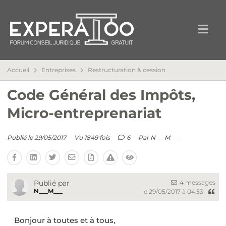
Accueil
Entreprises
Restructuration & cession
Code Général des Impôts,
Micro-entreprenariat
Publié le 29/05/2017
Vu 1849 fois
6
Par
N___M___
4 messages
Publié par
N___M___
le 29/05/2017 à 04:53
Bonjour à toutes et à tous,