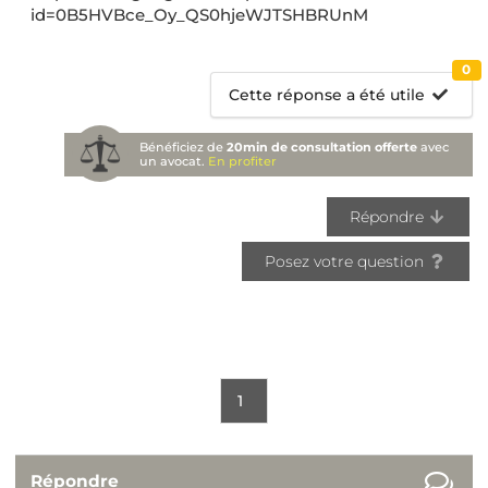
id=0B5HVBce_Oy_QS0hjeWJTSHBRUnM
0
Cette réponse a été utile
Bénéficiez de
20min de consultation offerte
avec
un avocat.
En profiter
Répondre
Posez votre question
1
Répondre