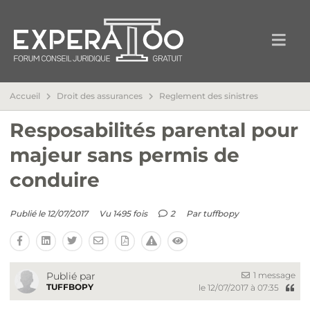
Accueil
Droit des assurances
Reglement des sinistres
Resposabilités parental pour
majeur sans permis de
conduire
Publié le 12/07/2017
Vu 1495 fois
2
Par
tuffbopy
1 message
Publié par
TUFFBOPY
le 12/07/2017 à 07:35