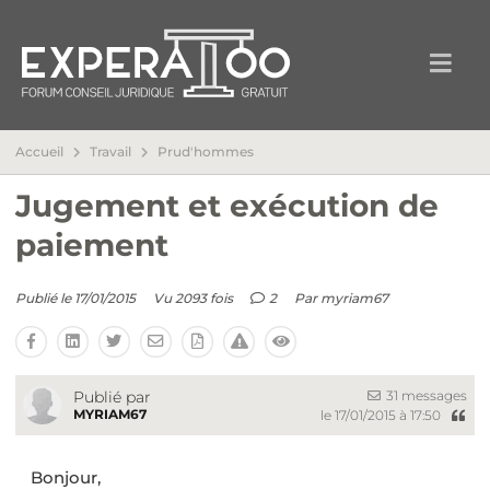
Accueil
Travail
Prud'hommes
Jugement et exécution de
paiement
Publié le 17/01/2015
Vu 2093 fois
2
Par
myriam67
31 messages
Publié par
MYRIAM67
le 17/01/2015 à 17:50
Bonjour,