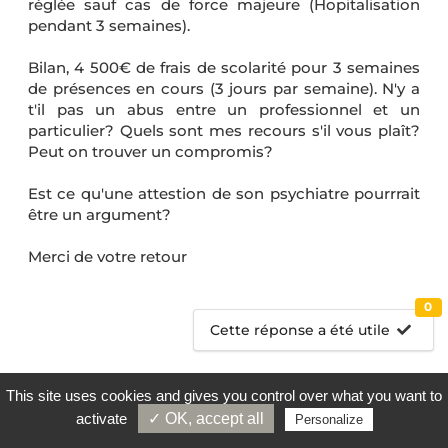
réglée sauf cas de force majeure (Hopitalisation
pendant 3 semaines).
Bilan, 4 500€ de frais de scolarité pour 3 semaines
de présences en cours (3 jours par semaine). N'y a
t'il pas un abus entre un professionnel et un
particulier? Quels sont mes recours s'il vous plaît?
Peut on trouver un compromis?
Est ce qu'une attestion de son psychiatre pourrrait
être un argument?
Merci de votre retour
0
Cette réponse a été utile
This site uses cookies and gives you control over what you want to
Publié par
activate
✓ OK, accept all
Personalize
13658 messages
AMAJURIS
le 22/12/2024 à 10:07
MODÉRATEUR