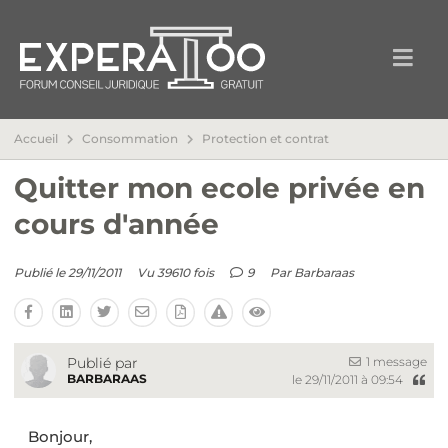
Accueil
Consommation
Protection et contrat
Quitter mon ecole privée en
cours d'année
Publié le 29/11/2011
Vu 39610 fois
9
Par
Barbaraas
1 message
Publié par
BARBARAAS
le 29/11/2011 à 09:54
Bonjour,