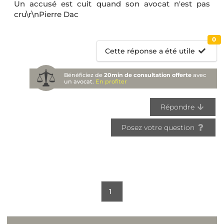
Un accusé est cuit quand son avocat n'est pas
cru\r\nPierre Dac
0
Cette réponse a été utile
Bénéficiez de
20min de consultation offerte
avec
un avocat.
En profiter
Répondre
Posez votre question
1