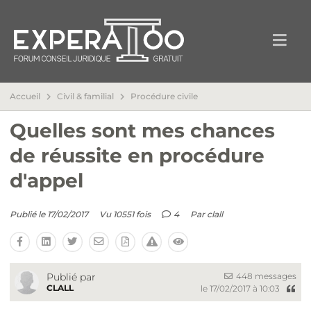
Accueil
Civil & familial
Procédure civile
Quelles sont mes chances
de réussite en procédure
d'appel
Publié le 17/02/2017
Vu 10551 fois
4
Par
clall
448 messages
Publié par
CLALL
le 17/02/2017 à 10:03