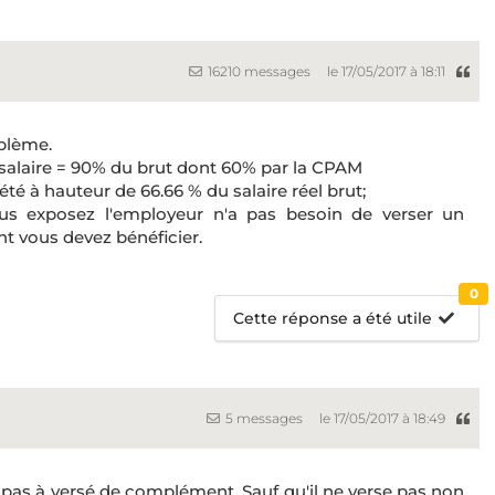
16210 messages
le 17/05/2017 à 18:11
oblème.
 salaire = 90% du brut dont 60% par la CPAM
é à hauteur de 66.66 % du salaire réel brut;
us exposez l'employeur n'a pas besoin de verser un
 vous devez bénéficier.
0
Cette réponse a été utile
5 messages
le 17/05/2017 à 18:49
 pas à versé de complément. Sauf qu'il ne verse pas non