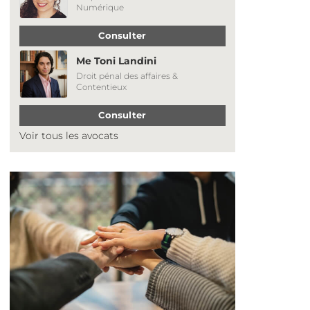
Numérique
Consulter
Me Toni Landini
Droit pénal des affaires &
Contentieux
Consulter
Voir tous les avocats