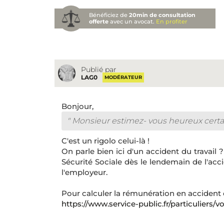
Bénéficiez de
20min de consultation
offerte
avec un avocat.
En profiter
Publié par
LAG0
MODÉRATEUR
Bonjour,
" Monsieur estimez- vous heureux certai
C'est un rigolo celui-là !
On parle bien ici d'un accident du travail 
Sécurité Sociale dès le lendemain de l'acci
l'employeur.
Pour calculer la rémunération en accident du 
https://www.service-public.fr/particuliers/v