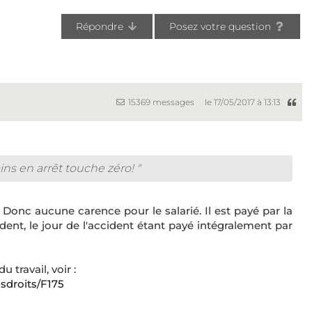
Répondre
Posez votre question
15369 messages
le 17/05/2017 à 13:13
ns en arrêt touche zéro! "
? Donc aucune carence pour le salarié. Il est payé par la
dent, le jour de l'accident étant payé intégralement par
travail, voir :
osdroits/F175