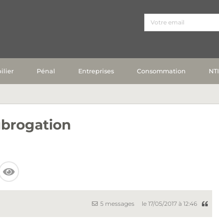
lier
Pénal
Entreprises
Consommation
NT
ubrogation
5 messages
le 17/05/2017 à 12:46