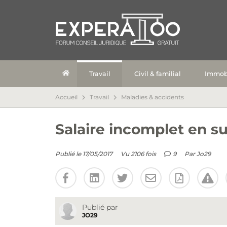
Travail
Civil & familial
Immobi
Accueil
Travail
Maladies & accidents
Salaire incomplet en s
Publié le 17/05/2017
Vu 2106 fois
9
Par
Jo29
Publié par
JO29