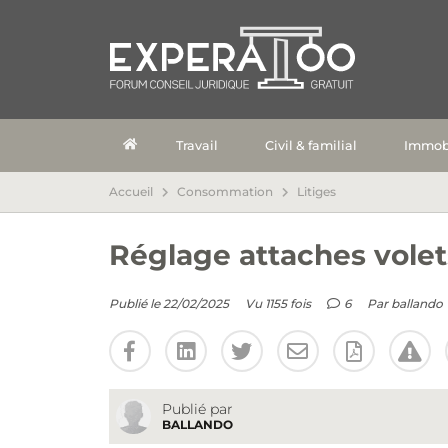
Travail
Civil & familial
Immobi
Accueil
Consommation
Litiges
Réglage attaches vole
Publié le 22/02/2025
Vu 1155 fois
6
Par
ballando
Publié par
BALLANDO