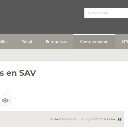
lier
Pénal
Entreprises
Consommation
NT
ts en SAV
14 messages
le 22/02/2025 à 13:44