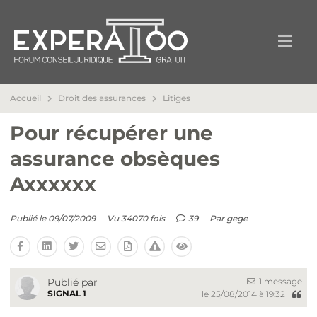
Accueil
Droit des assurances
Litiges
Pour récupérer une
assurance obsèques
Axxxxxx
Publié le 09/07/2009
Vu 34070 fois
39
Par
gege
1 message
Publié par
SIGNAL 1
le 25/08/2014 à 19:32