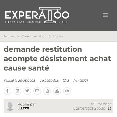
Accueil
Consommation
Litiges
demande restitution
acompte désistement achat
cause santé
Publié le 26/05/2023
Vu 2020 fois
3
Par
lll1771
1 message
Publié par
LLL1771
le 26/05/2023 à 00:20