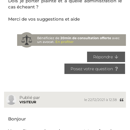
Dois je porter plainte et a quelle administration le
cas écheant ?
Merci de vos suggestions et aide
Bénéficiez de
20min de consultation offerte
avec
un avocat.
En profiter
Répondre
Posez votre question
Publié par
le 22/12/2021 à 12:38
VISITEUR
Bonjour