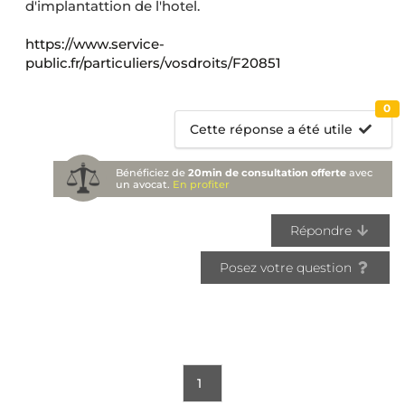
d'implantattion de l'hotel.
https://www.service-
public.fr/particuliers/vosdroits/F20851
0
Cette réponse a été utile
Bénéficiez de
20min de consultation offerte
avec
un avocat.
En profiter
Répondre
Posez votre question
1