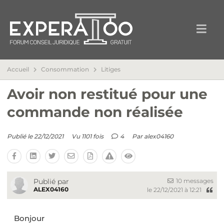
Accueil
Consommation
Litiges
Avoir non restitué pour une
commande non réalisée
Publié le 22/12/2021
Vu 1101 fois
4
Par
alex04160
10 messages
Publié par
ALEX04160
le 22/12/2021 à 12:21
Bonjour