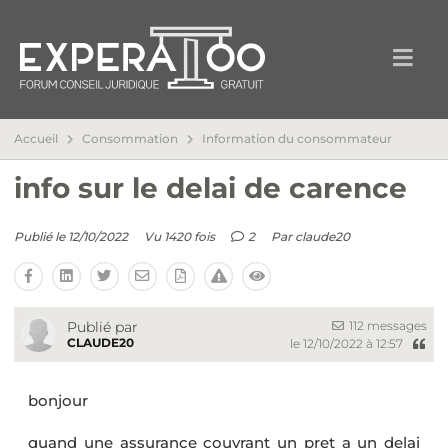
Accueil
Consommation
Information du consommateur
info sur le delai de carence
Publié le 12/10/2022
Vu 1420 fois
2
Par
claude20
112 messages
Publié par
CLAUDE20
le 12/10/2022 à 12:57
bonjour
quand une assurance couvrant un pret a un delai