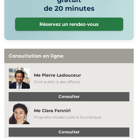
de 20 minutes
Réservez un rendez-vous
Consultation en ligne
Me Pierre Ladouceur
Droit public & des affaires
Consulter
Me Clara Fenniri
Propriété intellectuelle & Numérique
Consulter