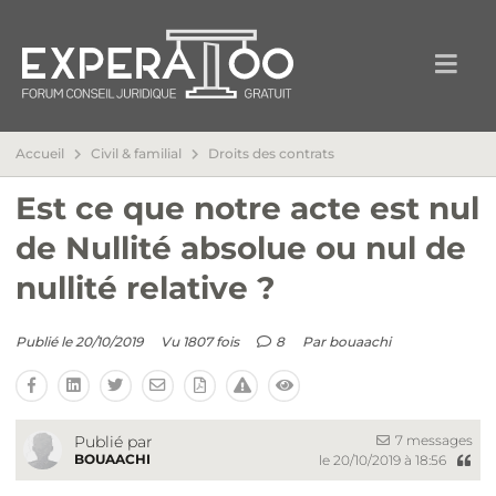
Accueil
Civil & familial
Droits des contrats
Est ce que notre acte est nul
de Nullité absolue ou nul de
nullité relative ?
Publié le 20/10/2019
Vu 1807 fois
8
Par
bouaachi
7 messages
Publié par
BOUAACHI
le 20/10/2019 à 18:56