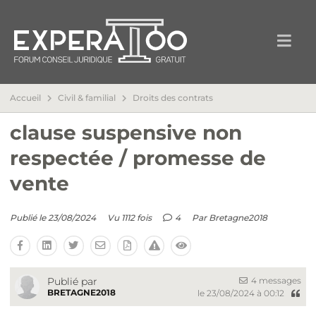
Accueil
Civil & familial
Droits des contrats
clause suspensive non
respectée / promesse de
vente
Publié le 23/08/2024
Vu 1112 fois
4
Par
Bretagne2018
4 messages
Publié par
BRETAGNE2018
le 23/08/2024 à 00:12