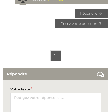
un avocat.
En profiter
Répondre
Posez votre question
1
Répondre
Votre texte