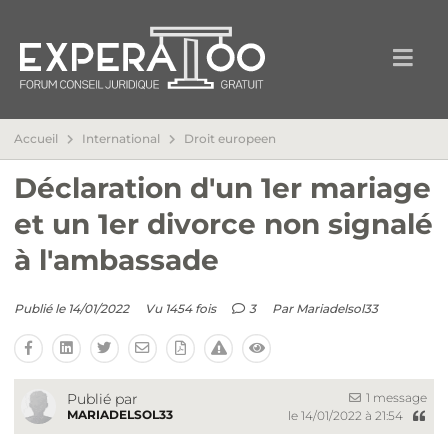
Accueil
International
Droit europeen
Déclaration d'un 1er mariage
et un 1er divorce non signalé
à l'ambassade
Publié le 14/01/2022
Vu 1454 fois
3
Par
Mariadelsol33
1 message
Publié par
MARIADELSOL33
le 14/01/2022 à 21:54