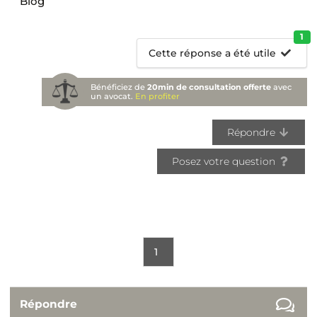
Blog
1
Cette réponse a été utile
Bénéficiez de
20min de consultation offerte
avec
un avocat.
En profiter
Répondre
Posez votre question
1
Répondre