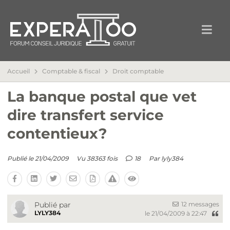
Accueil
Comptable & fiscal
Droit comptable
La banque postal que vet
dire transfert service
contentieux?
Publié le 21/04/2009
Vu 38363 fois
18
Par
lyly384
12 messages
Publié par
LYLY384
le 21/04/2009 à 22:47