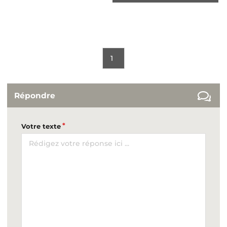
1
Répondre
Votre texte