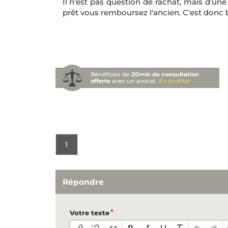
Il n'est pas question de rachat, mais d'u
prêt vous remboursez l'ancien. C'est donc b
Bénéficiez de
20min de consultation
offerte
avec un avocat.
En profiter
1
Répondre
Votre texte