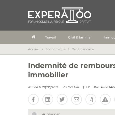
Travail
Civil & familial
Immobi
Accueil
Economique
Droit bancaire
Indemnité de rembours
immobilier
Publié le 29/05/2013
Vu 1561 fois
2
Par
david340
Publié par