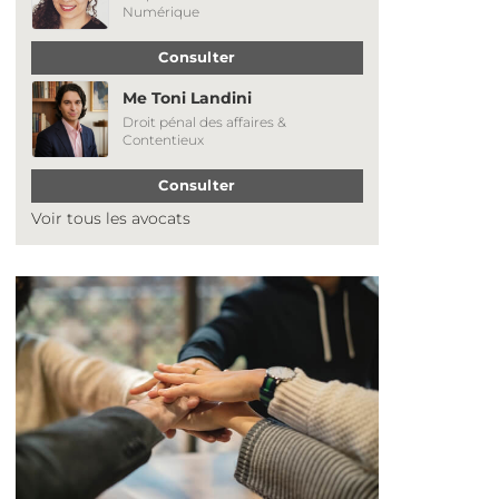
Numérique
Consulter
Me Toni Landini
Droit pénal des affaires &
Contentieux
Consulter
Voir tous les avocats