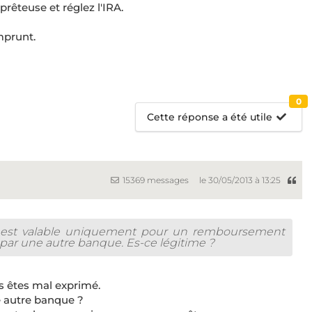
êteuse et réglez l'IRA.
mprunt.
0
Cette réponse a été utile
15369 messages
le 30/05/2013 à 13:25
e est valable uniquement pour un remboursement
t par une autre banque. Es-ce légitime ?
s êtes mal exprimé.
e autre banque ?