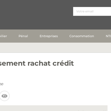
lier
Pénal
Entreprises
Consommation
NT
ement rachat crédit
00