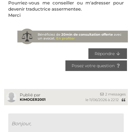
Pourriez-vous me conseiller ou m'adresser pour
devenir traductrice assermentee.
Merci
Bénéficiez de
20min de consultation offerte
avec
un avocat.
En profiter
Répondre
Posez votre question
2 messages
Publié par
KIMOGER2001
le 11/06/2026 à 22:12
Bonjour,