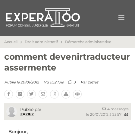
Accueil
Droit administratif
Démarche administrative
comment devenirtraducteur
assermente
Publié le 20/01/2012
Vu 1152 fois
3
Par
zaziez
4 messages
Publié par
ZAZIEZ
le 20/01/2012 à 23:57
Bonjour,