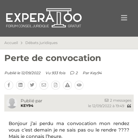
Accueil
Débats juridiques
Perte de convocation
Publié le 12/09/2022
Vu 933 fois
2
Par
Key94
2 messages
Publié par
KEY94
le 12/09/2022 à 19:49
Bonjour j’ai perdu ma convocation mon rendez
vous c’est demain je ne sais pas ou le rendre ????
Mais je connais l’heure.