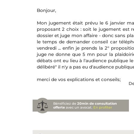
Bonjour,
Mon jugement était prévu le 6 janvier m
proposant 2 choix : soit le jugement est 
dossier et juge mon affaire - donc sans pla
le temps de demander conseil car télépho
vendredi ... enfin je prends la 2° propos
juge ne donne que 5 mn pour la plaidoirie.
débats ont eu lieu à l'audience publique le
délibéré" il n'y a pas eu d'audience publique.
merci de vos explications et conseils;
De
Bénéficiez de
20min de consultation
offerte
avec un avocat.
En profiter