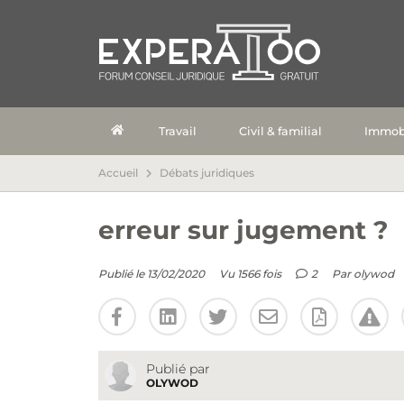
Travail
Civil & familial
Immobi
Accueil
Débats juridiques
erreur sur jugement ?
Publié le 13/02/2020
Vu 1566 fois
2
Par
olywod
Publié par
OLYWOD