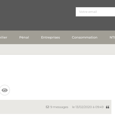
lier
Pénal
Entreprises
Consommation
NT
9 messages
le 13/02/2020 à 09:49