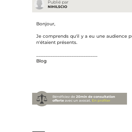
Publié par
NIHILSCIO
Bonjour,
Je comprends qu'il y a eu une audience pu
n'étaient présents.
__________________________
Blog
Bénéficiez de
20min de consultation
offerte
avec un avocat.
En profiter