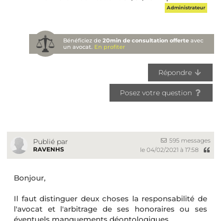
Administrateur
Bénéficiez de
20min de consultation offerte
avec
un avocat.
En profiter
Répondre
Posez votre question
595 messages
Publié par
RAVENHS
le 04/02/2021 à 17:58
Bonjour,
Il faut distinguer deux choses la responsabilité de
l'avocat et l'arbitrage de ses honoraires ou ses
éventuels manquements déontologiques.