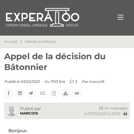
Accueil
Débats juridiques
Appel de la décision du
Bâtonnier
Publié le 03/02/2021
Vu 1753 fois
3
Par
marco15
54 messages
Publié par
MARCO15
le 03/02/2021 à 20:52
‌Bonjour,