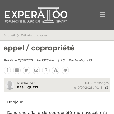
Accueil
Débats juridiques
appel / copropriété
Publié le 10/07/2021
Vu 1326 fois
5
Par
basilique73
51 messages
Publié par
BASILIQUE73
le 10/07/2021 à 10:45
Bonjour,
Dans une affaire de copropriété mon avocat m'a