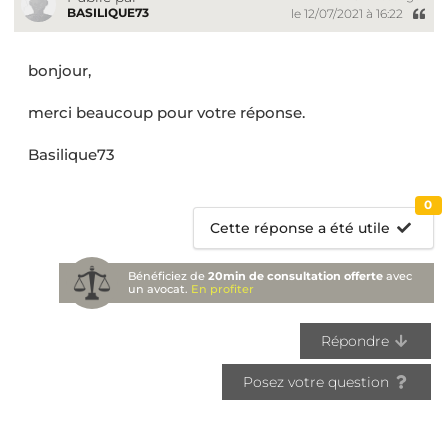
BASILIQUE73
le 12/07/2021 à 16:22
bonjour,
merci beaucoup pour votre réponse.
Basilique73
0
Cette réponse a été utile
Bénéficiez de
20min de consultation offerte
avec
un avocat.
En profiter
Répondre
Posez votre question