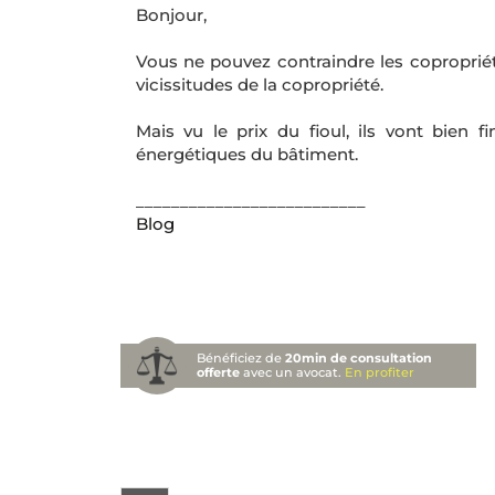
Bonjour,
Vous ne pouvez contraindre les copropriétai
vicissitudes de la copropriété.
Mais vu le prix du fioul, ils vont bien f
énergétiques du bâtiment.
__________________________
Blog
Bénéficiez de
20min de consultation
offerte
avec un avocat.
En profiter