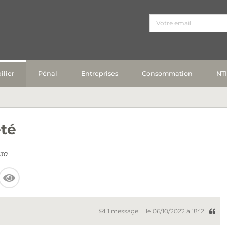
lier
Pénal
Entreprises
Consommation
NT
été
30
1 message
le 06/10/2022 à 18:12