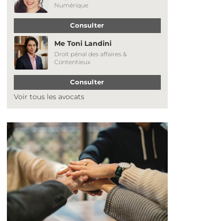
Numérique
Consulter
Me Toni Landini
Droit pénal des affaires &
Contentieux
Consulter
Voir tous les avocats