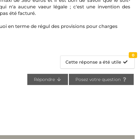
axi de 380 euros et il est bon de savoir que le soit-
ui n'a aucune vaeur légale ; c'est une invention des
pas été facturé.
 quoi en terme de régul des provisions pour charges
0
Cette réponse a été utile
Répondre
Posez votre question