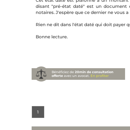
Cet état daté est plafonné à un montant m
disant "pré-état daté" est un document q
notaires. J'espère que ce dernier ne vous a 
Rien ne dit dans l'état daté qui doit payer
Bonne lecture.
Bénéficiez de
20min de consultation
offerte
avec un avocat.
En profiter
1