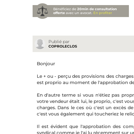
Bénéficiez de
20min de consultation
offerte
avec un avocat.
En profiter
Publié par
COPROLECLOS
Bonjour
Le + ou - perçu des provisions des charges 
est proprio au moment de l'approbation de
En d'autre terme si vous n'étiez pas prop
votre vendeur était lui, le proprio, c'est v
charges. Dans le ces où c'est un excès de
c'est vous également qui toucheriez le reli
Il est évident que l'approbation des com
syndical comme je l'ai lu récemment sur u