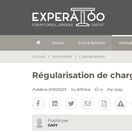
Travail
Civil & familial
Immobi
Accueil
Immobilier
Copropriétaire
Régularisation de char
Publié le 01/10/2023
Vu 829 fois
4
Par
Gasy
Publié par
GASY