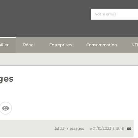
lier
Pénal
Entreprises
Consommation
NT
ges
23 messages
le 01/10/2023 à 19:49