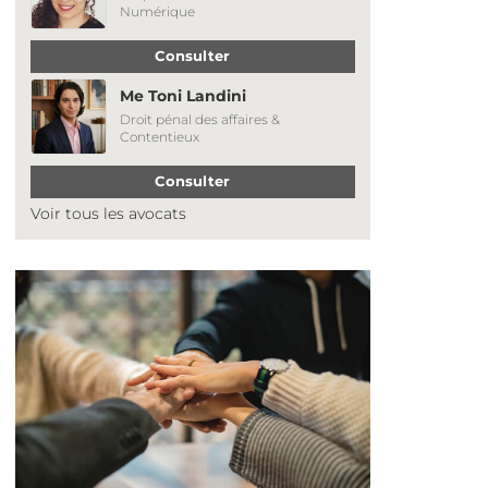
Numérique
Consulter
Me Toni Landini
Droit pénal des affaires &
Contentieux
Consulter
Voir tous les avocats