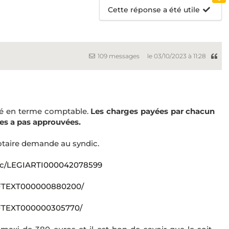
Cette réponse a été utile
109 messages
le 03/10/2023 à 11:28
ré en terme comptable.
Les charges payées par chacun
les a pas approuvées.
 notaire demande au syndic.
le_lc/LEGIARTI000042078599
JORFTEXT000000880200/
ORFTEXT000000305770/