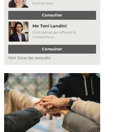
Numérique
Consulter
Me Toni Landini
Droit pénal des affaires &
Contentieux
Consulter
Voir tous les avocats