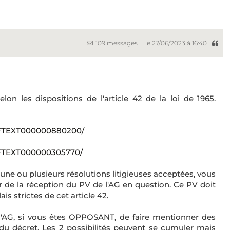
109 messages
le 27/06/2023 à 16:40
on les dispositions de l'article 42 de la loi de 1965.
JORFTEXT000000880200/
ORFTEXT000000305770/
 ou plusieurs résolutions litigieuses acceptées, vous
r de la réception du PV de l'AG en question. Ce PV doit
is strictes de cet article 42.
 l'AG, si vous êtes OPPOSANT, de faire mentionner des
du décret. Les 2 possibilités peuvent se cumuler mais