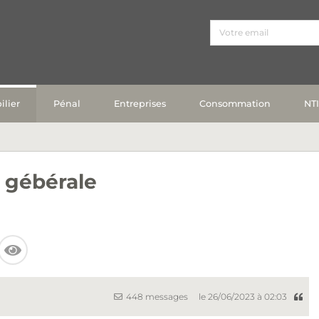
lier
Pénal
Entreprises
Consommation
NT
 gébérale
448 messages
le 26/06/2023 à 02:03