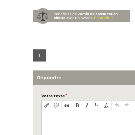
Bénéficiez de
20min de consultation
offerte
avec un avocat.
En profiter
1
Répondre
Votre texte