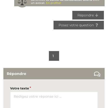
un avocat.
En profiter
Répondre
Posez votre question
1
Répondre
Votre texte