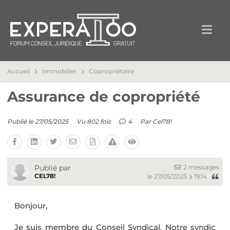
Accueil
Immobilier
Copropriétaire
Assurance de copropriété
Publié le 27/05/2025
Vu 802 fois
4
Par
Cel78!
2 messages
Publié par
CEL78!
le 27/05/2025 à 19:14
Bonjour,
Je suis membre du Conseil Syndical. Notre syndic