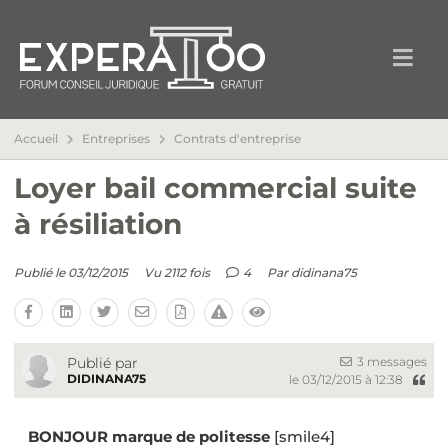
Accueil
Entreprises
Contrats d'entreprise
Loyer bail commercial suite
à résiliation
Publié le 03/12/2015
Vu 2112 fois
4
Par
didinana75
3 messages
Publié par
DIDINANA75
le 03/12/2015 à 12:38
BONJOUR marque de politesse
[smile4]