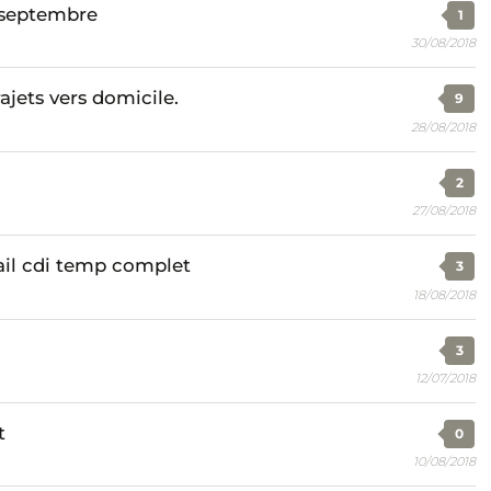
 septembre
1
30/08/2018
ajets vers domicile.
9
28/08/2018
2
27/08/2018
vail cdi temp complet
3
18/08/2018
3
12/07/2018
t
0
10/08/2018