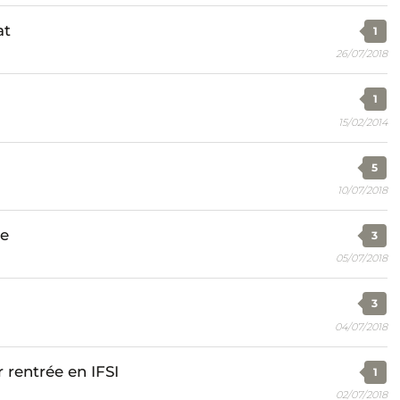
at
1
26/07/2018
1
15/02/2014
5
10/07/2018
le
3
05/07/2018
3
04/07/2018
rentrée en IFSI
1
02/07/2018