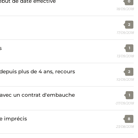
ébut de date effective
0
18/09/2018
2
17/09/2018
s
1
13/09/2018
depuis plus de 4 ans, recours
2
10/09/2018
 avec un contrat d'embauche
1
07/09/2018
e imprécis
8
23/08/2018