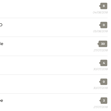
8
04/08/2018
DD
0
05/08/2018
le
30
27/07/2018
4
30/07/2018
0
30/07/2018
ée
3
27/07/2018