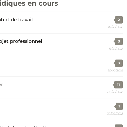
ridiques en cours
rat de travail
2
16/10/2018
ojet professionnel
3
11/10/2018
3
10/10/2018
er
11
02/10/2018
1
22/09/2018