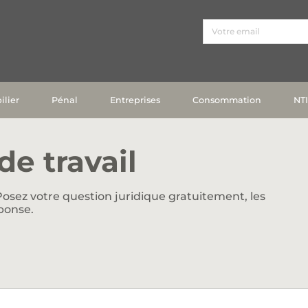
lier
Pénal
Entreprises
Consommation
NT
e travail
osez votre question juridique gratuitement, les
ponse.