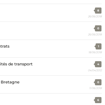
8
26/06/2018
0
26/06/2018
trats
1
18/06/2018
és de transport
4
04/04/2012
e Bretagne
0
11/06/2018
6