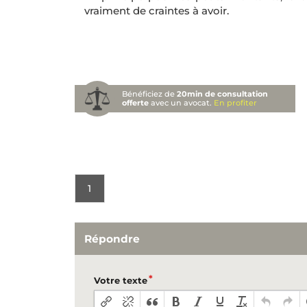
vraiment de craintes à avoir.
Bénéficiez de
20min de consultation
offerte
avec un avocat.
En profiter
1
Répondre
Votre texte