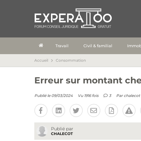
Travail
Civil & familial
Immobi
Accueil
Consommation
Erreur sur montant che
Publié le 09/03/2024
Vu 1916 fois
3
Par
chalecot
Publié par
CHALECOT