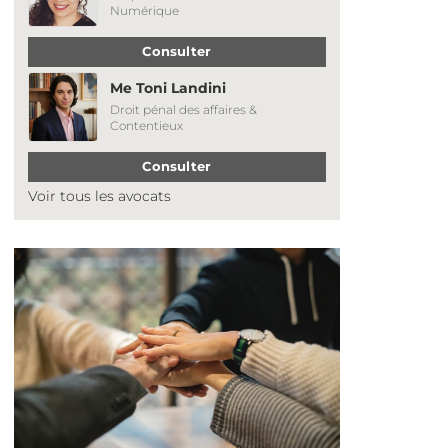
Numérique
Consulter
Me Toni Landini
Droit pénal des affaires &
Contentieux
Consulter
Voir tous les avocats