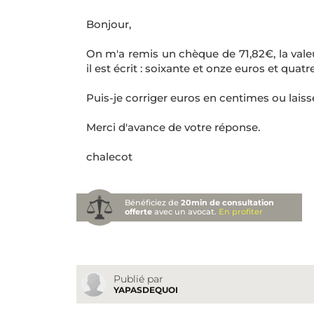
Bonjour,
On m'a remis un chèque de 71,82€, la valeu
il est écrit : soixante et onze euros et quat
Puis-je corriger euros en centimes ou laiss
Merci d'avance de votre réponse.
chalecot
Bénéficiez de
20min de consultation
offerte
avec un avocat.
En profiter
Publié par
YAPASDEQUOI