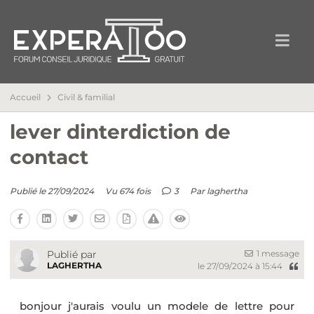
Accueil
Civil & familial
lever dinterdiction de
contact
Publié le 27/09/2024
Vu 674 fois
3
Par
laghertha
1 message
Publié par
LAGHERTHA
le 27/09/2024 à 15:44
bonjour j'aurais voulu un modele de lettre pour