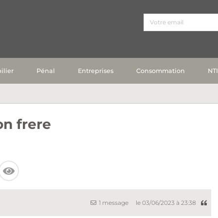
lier
Pénal
Entreprises
Consommation
NT
n frere
1 message
le 03/06/2023 à 23:38