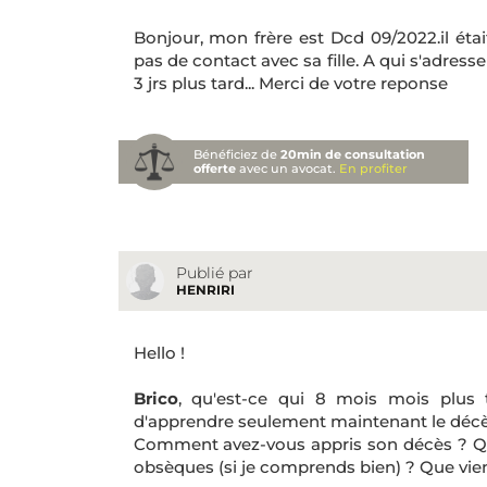
Bonjour, mon frère est Dcd 09/2022.il éta
pas de contact avec sa fille. A qui s'adresse
3 jrs plus tard... Merci de votre reponse
Bénéficiez de
20min de consultation
offerte
avec un avocat.
En profiter
Publié par
HENRIRI
Hello !
Brico
, qu'est-ce qui 8 mois mois plus 
d'apprendre seulement maintenant le décès 
Comment avez-vous appris son décès ? Quel
obsèques (si je comprends bien) ? Que vient