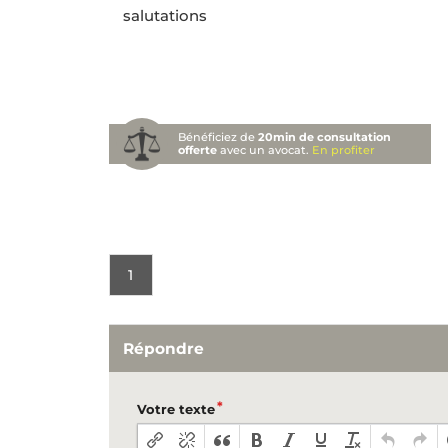
salutations
Bénéficiez de
20min de consultation
offerte
avec un avocat.
En profiter
1
Répondre
Votre texte