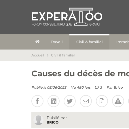
Travail
Civil & familial
Immobi
Accueil
Civil & familial
Causes du décès de mo
Publié le 03/06/2023
Vu 480 fois
3
Par
Brico
Publié par
BRICO