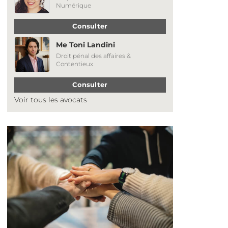
Numérique
Consulter
Me Toni Landini
Droit pénal des affaires &
Contentieux
Consulter
Voir tous les avocats