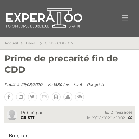
Accueil
Travail
CDD - CDI - CNE
Prime de precarité fin de
CDD
Publié le 29/08/2020
Vu 1880 fois
5
Par
gristt
2 messages
Publié par
GRISTT
le 29/08/2020 à 19:02
Bonjour,