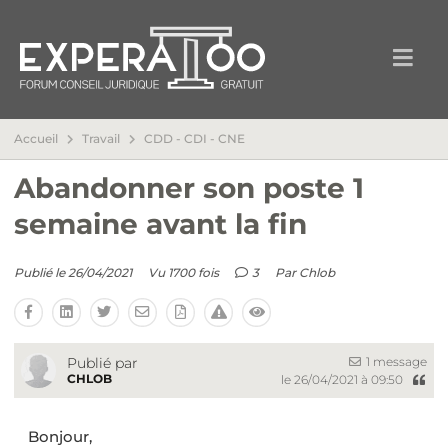
Accueil
Travail
CDD - CDI - CNE
Abandonner son poste 1
semaine avant la fin
Publié le 26/04/2021
Vu 1700 fois
3
Par
Chlob
1 message
Publié par
CHLOB
le 26/04/2021 à 09:50
Bonjour,