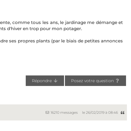
récente, comme tous les ans, le jardinage me démange et
ts d'hiver en trop pour mon potager.
endre ses propres plants (par le biais de petites annonces
Répondre
Posez votre question
16210 messages
le 26/02/2019 à 08:46