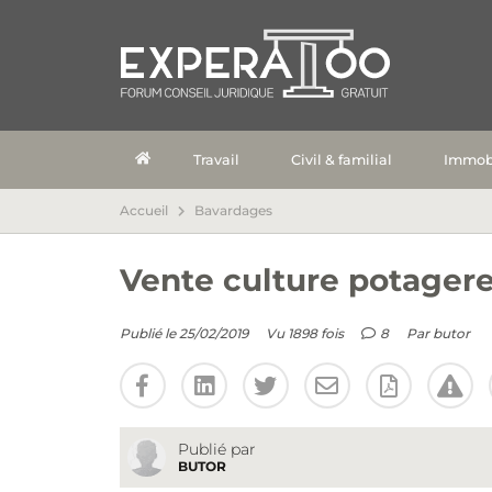
Travail
Civil & familial
Immobi
Accueil
Bavardages
Vente culture potagere
Publié le 25/02/2019
Vu 1898 fois
8
Par
butor
Publié par
BUTOR