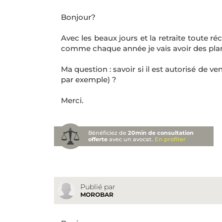
Bonjour?
Avec les beaux jours et la retraite toute 
comme chaque année je vais avoir des plan
Ma question : savoir si il est autorisé de v
par exemple) ?
Merci.
Bénéficiez de
20min de consultation
offerte
avec un avocat.
En profiter
Publié par
MOROBAR