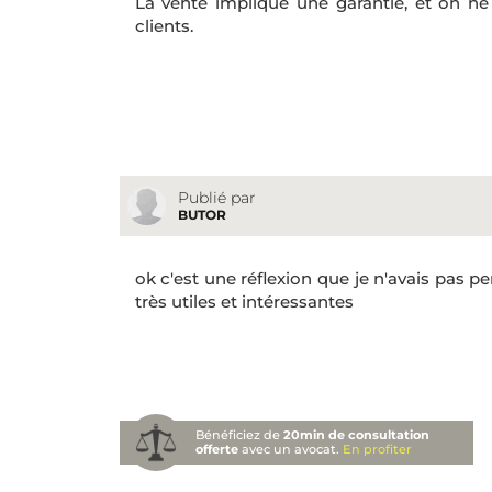
La vente implique une garantie, et on ne s
clients.
Publié par
BUTOR
ok c'est une réflexion que je n'avais pas 
très utiles et intéressantes
Bénéficiez de
20min de consultation
offerte
avec un avocat.
En profiter