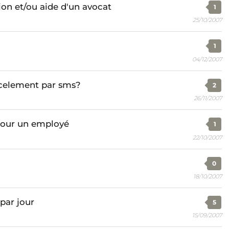
ion et/ou aide d'un avocat
1
25/10/2007
1
04/12/2007
harcelement par sms?
2
26/11/2007
 pour un employé
1
22/10/2007
0
18/10/2007
par jour
5
15/09/2007