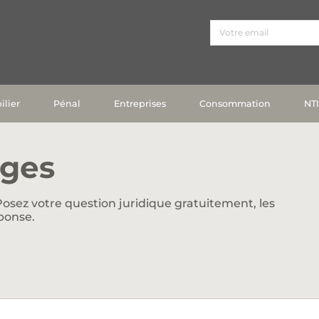
lier
Pénal
Entreprises
Consommation
NT
ges
osez votre question juridique gratuitement, les
ponse.