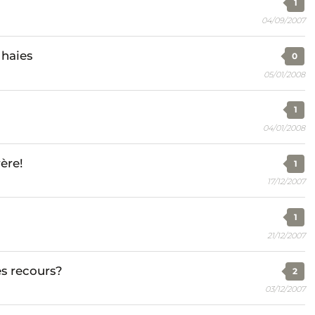
1
04/09/2007
 haies
0
05/01/2008
1
04/01/2008
ère!
1
17/12/2007
1
21/12/2007
es recours?
2
03/12/2007