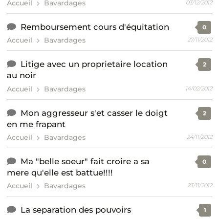
Accueil
Bavardages
03/12/2012
Remboursement cours d'équitation
0
Accueil
Bavardages
27/11/2012
Litige avec un proprietaire location
2
au noir
Accueil
Bavardages
14/02/2012
Mon aggresseur s'et casser le doigt
2
en me frapant
Accueil
Bavardages
24/11/2012
Ma "belle soeur" fait croire a sa
0
mere qu'elle est battue!!!!
Accueil
Bavardages
23/11/2012
La separation des pouvoirs
1