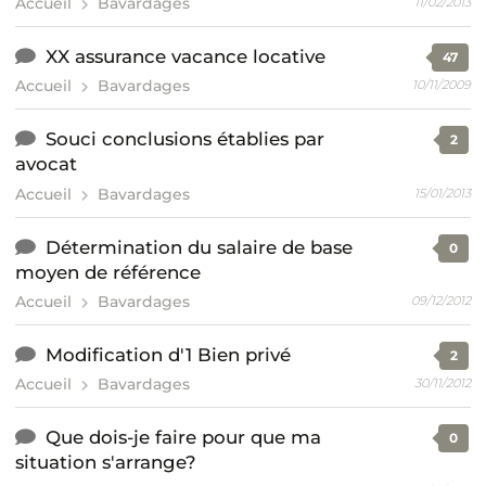
Accueil
Bavardages
11/02/2013
XX assurance vacance locative
47
Accueil
Bavardages
10/11/2009
Souci conclusions établies par
2
avocat
Accueil
Bavardages
15/01/2013
Détermination du salaire de base
0
moyen de référence
Accueil
Bavardages
09/12/2012
Modification d'1 Bien privé
2
Accueil
Bavardages
30/11/2012
Que dois-je faire pour que ma
0
situation s'arrange?