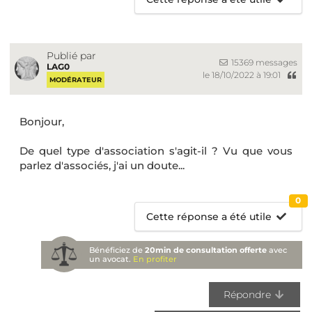
Publié par
15369 messages
LAG0
le 18/10/2022 à 19:01
MODÉRATEUR
Bonjour,
De quel type d'association s'agit-il ? Vu que vous
parlez d'associés, j'ai un doute...
0
Cette réponse a été utile
Bénéficiez de
20min de consultation offerte
avec
un avocat.
En profiter
Répondre