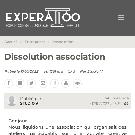
Accueil
Entreprises
Association
Dissolution association
Publié le 17/10/2022
Vu 1261 fois
3
Par
Studio V
1 message
Publié par
STUDIO V
le 17/10/2022 à 15:39
Bonjour.
Nous liquidons une association qui organisait des
ateliers participatifs sur une activité créative