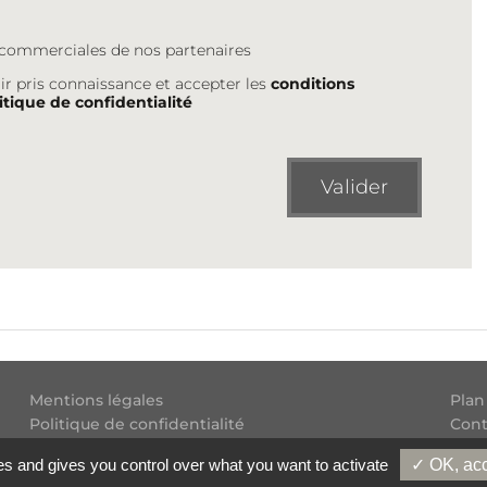
s commerciales de nos partenaires
ir pris connaissance et accepter les
conditions
itique de confidentialité
Valider
Mentions légales
Plan
Politique de confidentialité
Cont
Conditions générales d'utilisation
Flux
es and gives you control over what you want to activate
✓ OK, acc
Copyright
2026 Experatoo.com - Tous droits réservés