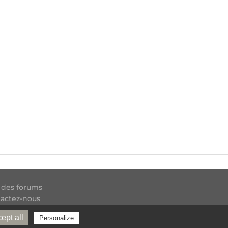
 des forums
actez-nous
 RSS
ept all
Personalize