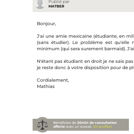
Publié par
MATBER
Bonjour,
J'ai une amie mexicaine (étudiante, en mili
(sans étudier). Le problème est qu'elle
minimum (qui sera surement barmaid). J'aim
N'étant pas étudiant en droit je ne sais pas
je reste donc à votre disposition pour de p
Cordialement,
Mathias
Bénéficiez de
20min de consultation
offerte
avec un avocat.
En profiter