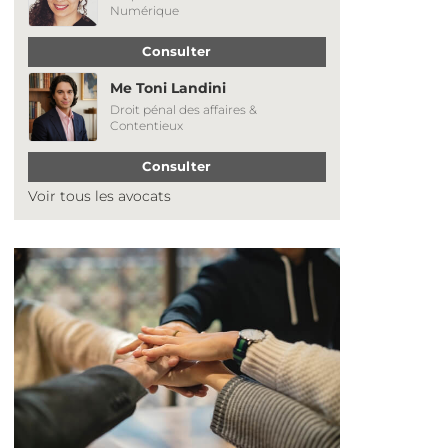
Numérique
Consulter
Me Toni Landini
Droit pénal des affaires &
Contentieux
Consulter
Voir tous les avocats