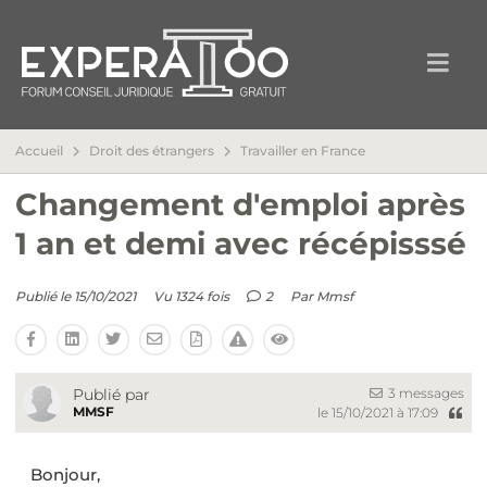
Accueil
Droit des étrangers
Travailler en France
Changement d'emploi après
1 an et demi avec récépisssé
Publié le 15/10/2021
Vu 1324 fois
2
Par
Mmsf
3 messages
Publié par
MMSF
le 15/10/2021 à 17:09
Bonjour,