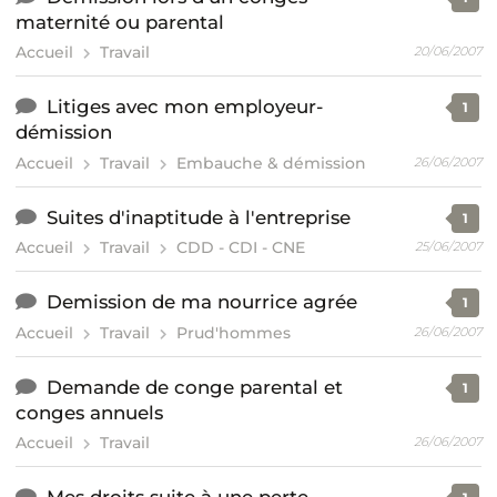
maternité ou parental
Accueil
Travail
20/06/2007
Litiges avec mon employeur-
1
démission
Accueil
Travail
Embauche & démission
26/06/2007
Suites d'inaptitude à l'entreprise
1
Accueil
Travail
CDD - CDI - CNE
25/06/2007
Demission de ma nourrice agrée
1
Accueil
Travail
Prud'hommes
26/06/2007
Demande de conge parental et
1
conges annuels
Accueil
Travail
26/06/2007
Mes droits suite à une perte