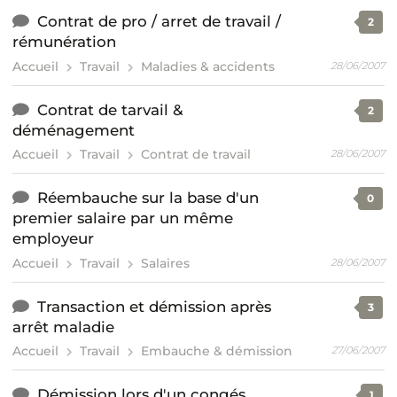
Contrat de pro / arret de travail /
2
rémunération
Accueil
Travail
Maladies & accidents
28/06/2007
Contrat de tarvail &
2
déménagement
Accueil
Travail
Contrat de travail
28/06/2007
Réembauche sur la base d'un
0
premier salaire par un même
employeur
Accueil
Travail
Salaires
28/06/2007
Transaction et démission après
3
arrêt maladie
Accueil
Travail
Embauche & démission
27/06/2007
Démission lors d'un congés
1