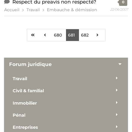
Respect du preavis non respecté?
0
Accueil
Travail
Embauche & démission
22/06/2007
680
681
682
Forum juridique
Travail
Civil & familial
Immobilier
Pénal
Entreprises