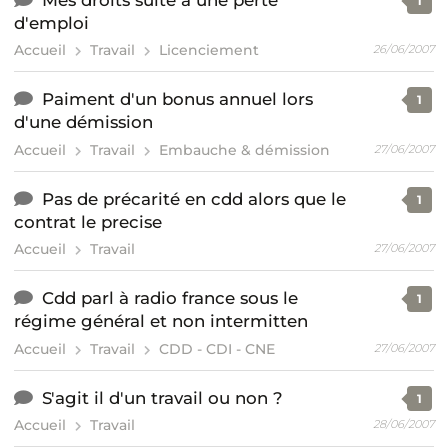
1
d'emploi
Accueil
Travail
Licenciement
26/06/2007
Paiment d'un bonus annuel lors
1
d'une démission
Accueil
Travail
Embauche & démission
27/06/2007
Pas de précarité en cdd alors que le
1
contrat le precise
Accueil
Travail
27/06/2007
Cdd parl à radio france sous le
1
régime général et non intermitten
Accueil
Travail
CDD - CDI - CNE
27/06/2007
S'agit il d'un travail ou non ?
1
Accueil
Travail
28/06/2007