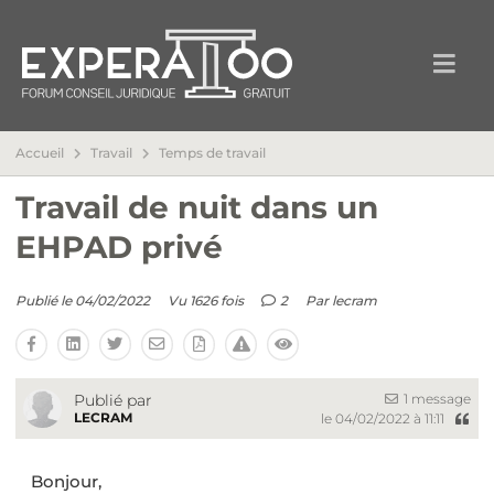
Accueil
Travail
Temps de travail
Travail de nuit dans un
EHPAD privé
Publié le 04/02/2022
Vu 1626 fois
2
Par
lecram
1 message
Publié par
LECRAM
le 04/02/2022 à 11:11
Bonjour,