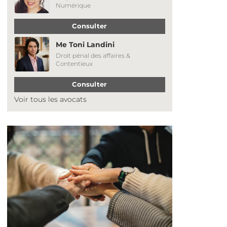
Numérique
Consulter
Me Toni Landini
Droit pénal des affaires &
Contentieux
Consulter
Voir tous les avocats