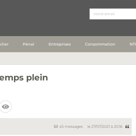
lier
Pénal
Entreprises
Consommation
NT
temps plein
45 messages
le 27/07/2021 à 20:16