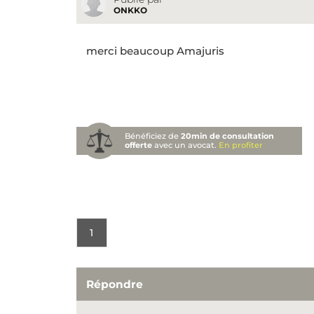
ONKKO
merci beaucoup Amajuris
Bénéficiez de
20min de consultation
offerte
avec un avocat.
En profiter
1
Répondre