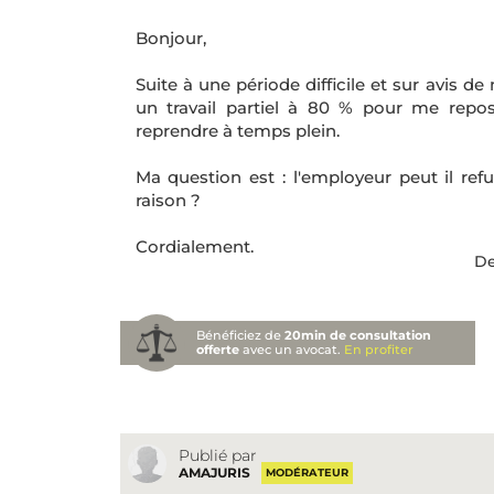
Bonjour,
Suite à une période difficile et sur avis d
un travail partiel à 80 % pour me repo
reprendre à temps plein.
Ma question est : l'employeur peut il re
raison ?
Cordialement.
De
Bénéficiez de
20min de consultation
offerte
avec un avocat.
En profiter
Publié par
AMAJURIS
MODÉRATEUR