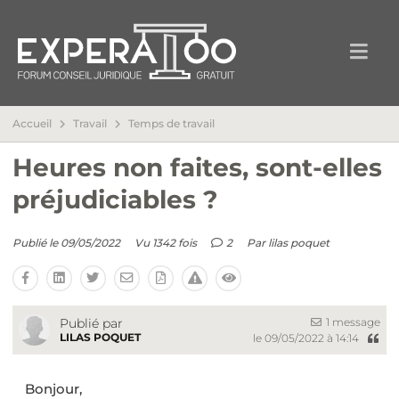
Accueil
Travail
Temps de travail
Heures non faites, sont-elles
préjudiciables ?
Publié le 09/05/2022
Vu 1342 fois
2
Par
lilas poquet
1 message
Publié par
LILAS POQUET
le 09/05/2022 à 14:14
Bonjour,