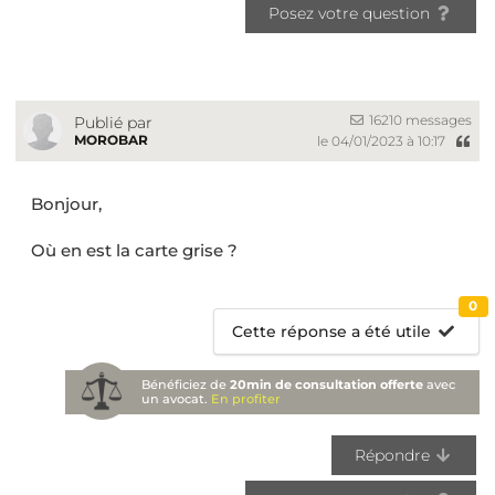
Posez votre question
16210 messages
Publié par
MOROBAR
le 04/01/2023 à 10:17
Bonjour,
Où en est la carte grise ?
0
Cette réponse a été utile
Bénéficiez de
20min de consultation offerte
avec
un avocat.
En profiter
Répondre