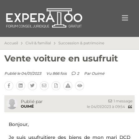
Accueil
Civil & familial
Succession & patrimoine
Vente voiture en usufruit
Publié le 04/01/2023
Vu 866 fois
2
Par
Ouimé
1 message
Publié par
OUIMÉ
le 04/01/2023 à 09:54
Bonjour,
Je suis usufruitiere des biens de mon mari DCD