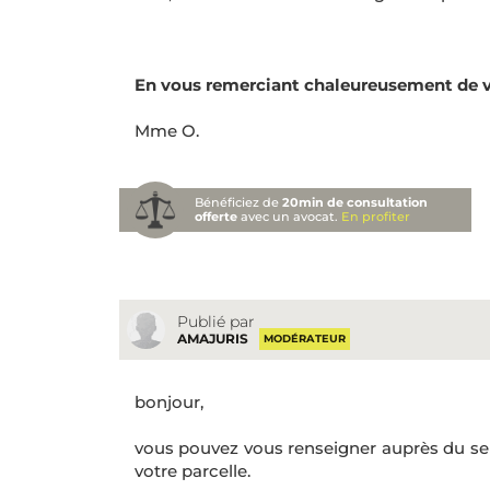
En vous remerciant chaleureusement de vo
Mme O.
Bénéficiez de
20min de consultation
offerte
avec un avocat.
En profiter
Publié par
AMAJURIS
MODÉRATEUR
bonjour,
vous pouvez vous renseigner auprès du ser
votre parcelle.