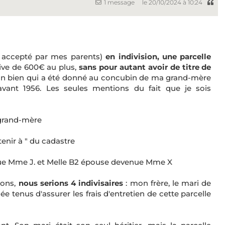
1 message
le 20/10/2024 à 10:24
 / accepté par mes parents)
en indivision, une parcelle
ive de 600€ au plus,
sans pour autant avoir de titre de
st un bien qui a été donné au concubin de ma grand-mère
 avant 1956. Les seules mentions du fait que je sois
 grand-mère
tenir à " du cadastre
enue Mme J. et Melle B2 épouse devenue Mme X
sons,
nous serions 4 indivisaires
: mon frère, le mari de
tenus d'assurer les frais d'entretien de cette parcelle