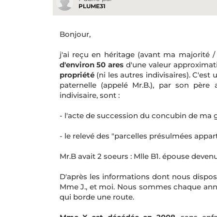
PLUME31
Bonjour,
j'ai reçu en héritage (avant ma majorité
d'environ 50 ares
d'une valeur approximat
propriété
(ni les autres indivisaires). C'e
paternelle (appelé Mr.B.), par son père
indivisaire, sont :
- l'acte de succession du concubin de ma
- le relevé des "parcelles présulmées appar
Mr.B avait 2 soeurs : Mlle B1. épouse dev
D'après les informations dont nous dispo
Mme J., et moi. Nous sommes chaque année 
qui borde une route.