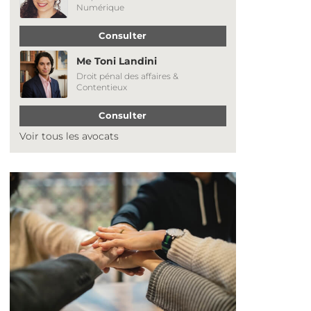
Numérique
Consulter
Me Toni Landini
Droit pénal des affaires &
Contentieux
Consulter
Voir tous les avocats