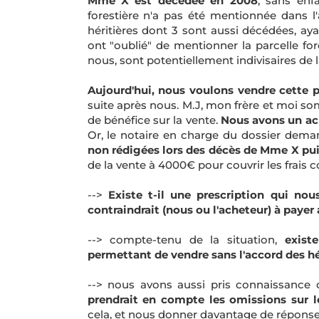
Mme X est décédée en 2008
, sans enfa
forestière n'a pas été mentionnée dans l
héritières dont 3 sont aussi décédées, aya
ont "oublié" de mentionner la parcelle for
nous, sont potentiellement indivisaires de la
Aujourd'hui, nous voulons vendre cette p
suite après nous. M.J, mon frère et moi so
de bénéfice sur la vente.
Nous avons un ac
Or, le notaire en charge du dossier dem
non rédigées lors des décès de Mme X pui
de la vente à 4000€ pour couvrir les frais 
-->
Existe t-il une prescription qui nou
contraindrait (nous ou l'acheteur) à payer 
--> compte-tenu de la situation,
exist
permettant de vendre sans l'accord des hé
--> nous avons aussi pris connaissance 
prendrait en compte les omissions sur l
cela, et nous donner davantage de réponse