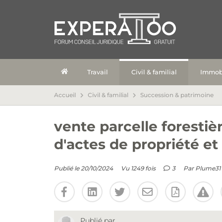
Travail
Civil & familial
Immobi
Accueil
Civil & familial
Succession & patrimoine
vente parcelle forestiè
d'actes de propriété et
Publié le 20/10/2024
Vu 1249 fois
3
Par
Plume31
Publié par