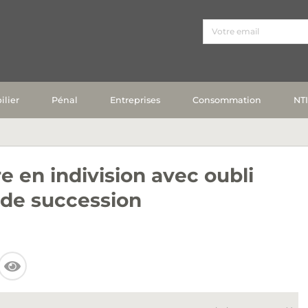
lier
Pénal
Entreprises
Consommation
NT
re en indivision avec oubli
 de succession