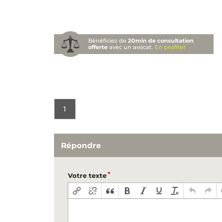
Bénéficiez de
20min de consultation
offerte
avec un avocat.
En profiter
1
Répondre
Votre texte