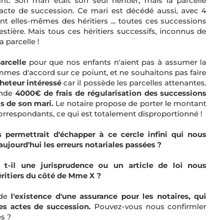
nt. Son mari était son seul héritier, mais la parcelle
'acte de succession. Ce mari est décédé aussi, avec 4
nt elles-mêmes des héritiers ... toutes ces successions
estière. Mais tous ces héritiers successifs, inconnus de
 parcelle !
arcelle
pour que nos enfants n'aient pas à assumer la
mmes d'accord sur ce poiunt, et ne souhaitons pas faire
heteur intéressé
car il possède les parcelles attenantes.
ande
4000€ de frais de régularisation des successions
s de son mari.
Le notaire propose de porter le montant
correspondants, ce qui est totalement disproportionné !
s permettrait d'échapper à ce cercle infini qui nous
aujourd'hui les erreurs notariales passées ?
e t-il une jurisprudence ou un article de loi nous
ritiers du côté de Mme X ?
de
l'existence d'une assurance pour les notaires, qui
es actes de succession.
Pouvez-vous nous confirmler
s ?