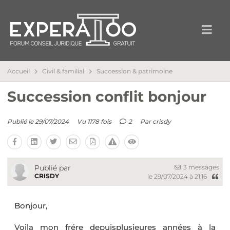
Accueil
Civil & familial
Succession & patrimoine
Succession conflit bonjour
Publié le 29/07/2024
Vu 1178 fois
2
Par
crisdy
3 messages
Publié par
CRISDY
le 29/07/2024 à 21:16
Bonjour,
Voila mon frére depuisplusieures années à la